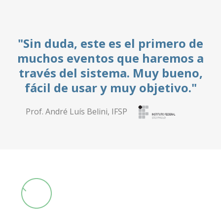
, este es el primero de
"Su servici
ventos que haremos a
Sepan q
l sistema. Muy bueno,
significativ
 usar y muy objetivo."
de la cienc
tod
uís Belini, IFSP
Alexandre Dotta,