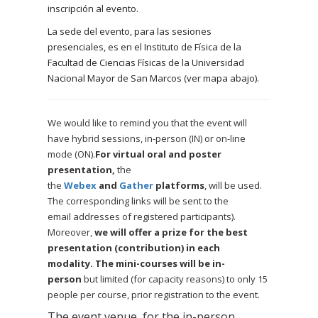
inscripción al evento.
La sede del evento, para las sesiones
presenciales, es en el Instituto de Física de la
Facultad de Ciencias Físicas de la Universidad
Nacional Mayor de San Marcos (ver mapa abajo).
We would like to remind you that the event will
have hybrid sessions, in-person (IN) or on-line
mode (ON).
For virtual oral and poster
presentation,
the
the
Webex
and
Gather
platforms
, will be used.
The corresponding links will be sent to the
email
addresses
of registered participants).
Moreover,
we will offer a prize for the best
presentation (contribution) in each
modality.
The mini-courses will be in-
person
but limited (for capacity reasons) to only 15
people per course, prior registration to the event.
The event venue, for the in-person